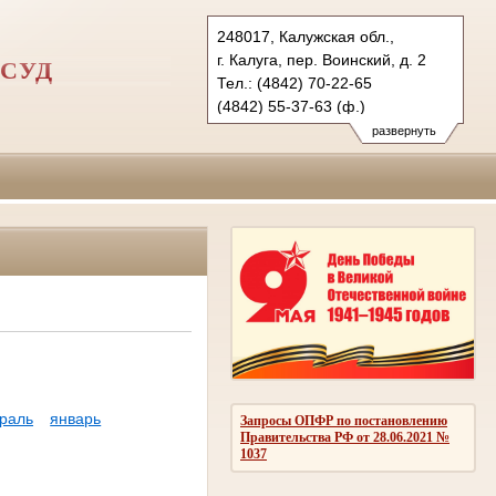
248017, Калужская обл.,
г. Калуга, пер. Воинский, д. 2
СУД
Тел.: (4842) 70-22-65
(4842) 55-37-63 (ф.)
kgvs.klg@sudrf.ru
развернуть
раль
январь
Запросы ОПФР по постановлению
Правительства РФ от 28.06.2021 №
1037