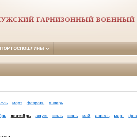
ЛУЖСКИЙ ГАРНИЗОННЫЙ ВОЕННЫЙ 
ЯТОР ГОСПОШЛИНЫ
рель
март
февраль
январь
брь
сентябрь
август
июль
июнь
май
апрель
март
фев
 года