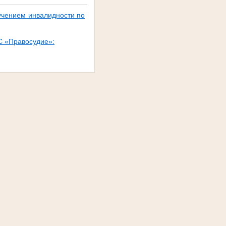
учением инвалидности по
С «Правосудие»: