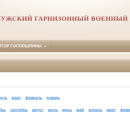
ЛУЖСКИЙ ГАРНИЗОННЫЙ ВОЕННЫЙ 
ЯТОР ГОСПОШЛИНЫ
рель
март
февраль
январь
брь
сентябрь
август
июль
июнь
май
апрель
март
февр