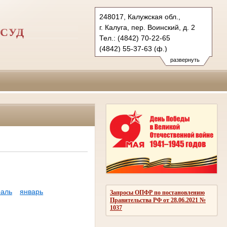
248017, Калужская обл.,
г. Калуга, пер. Воинский, д. 2
СУД
Тел.: (4842) 70-22-65
(4842) 55-37-63 (ф.)
kgvs.klg@sudrf.ru
развернуть
аль
январь
Запросы ОПФР по постановлению
Правительства РФ от 28.06.2021 №
1037