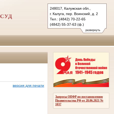
248017, Калужская обл.,
г. Калуга, пер. Воинский, д. 2
СУД
Тел.: (4842) 70-22-65
(4842) 55-37-63 (ф.)
kgvs.klg@sudrf.ru
развернуть
версия для печати
Запросы ОПФР по постановлению
Правительства РФ от 28.06.2021 №
1037