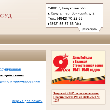
248017, Калужская обл.,
г. Калуга, пер. Воинский, д. 2
СУД
Тел.: (4842) 70-22-65
(4842) 55-37-63 (ф.)
kgvs.klg@sudrf.ru
развернуть
оррупционная
иводействием
дению и урегулированию
Запросы ОПФР по постановлению
Правительства РФ от 28.06.2021 №
1037
версия для печати